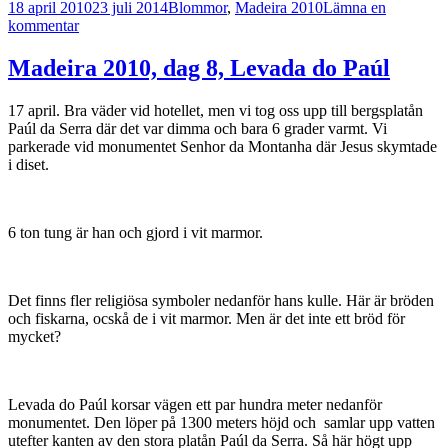
Postat
Kategorier
18 april 2010
23 juli 2014
Blommor
,
Madeira 2010
Lämna en
till
kommentar
Madeira
2010,
Madeira 2010, dag 8, Levada do Paúl
dag
9a,
17 april. Bra väder vid hotellet, men vi tog oss upp till bergsplatån
Funchal
Paúl da Serra där det var dimma och bara 6 grader varmt. Vi
parkerade vid monumentet Senhor da Montanha där Jesus skymtade
i diset.
6 ton tung är han och gjord i vit marmor.
Det finns fler religiösa symboler nedanför hans kulle. Här är bröden
och fiskarna, ocskå de i vit marmor. Men är det inte ett bröd för
mycket?
Levada do Paúl korsar vägen ett par hundra meter nedanför
monumentet. Den löper på 1300 meters höjd och samlar upp vatten
utefter kanten av den stora platån Paúl da Serra. Så här högt upp