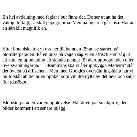
En hel avdelning med fåglar i bur finns det. De ser ut att ha det
väldigt tråkigt, särskilt papegojorna. Men påfåglarna går lösa. Här är
en särskilt magnifik en.
Efter botaniska tog vi oss ner till hamnen för att se starten på
blomsterparaden. På en buss på vägen såg vi en affisch som såg ut
att vara en uppmaning att skänka pengar för återuppbyggnaden efter
översvämningarna. ”Tillsammans ska vi återuppbygga Madeira” står
det överst på affischen. Men med Googles översättningshjälp har vi
nu förstått att det är en optiker som vill dra nytta av det hela och sälja
fler glasögon.
Blomsterparaden var en upplevelse. Här är ett par smakprov, fler
bilder kommer i ett senare inlägg.