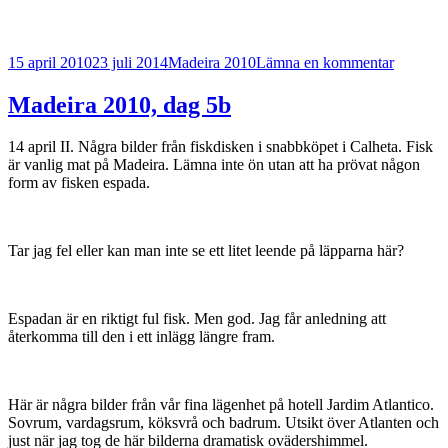
Postat
Kategorier
till
15 april 2010
23 juli 2014
Madeira 2010
Lämna en kommentar
Madeira
2010,
Madeira 2010, dag 5b
dag
6
14 april II. Några bilder från fiskdisken i snabbköpet i Calheta. Fisk
är vanlig mat på Madeira. Lämna inte ön utan att ha prövat någon
form av fisken espada.
Tar jag fel eller kan man inte se ett litet leende på läpparna här?
Espadan är en riktigt ful fisk. Men god. Jag får anledning att
återkomma till den i ett inlägg längre fram.
Här är några bilder från vår fina lägenhet på hotell Jardim Atlantico.
Sovrum, vardagsrum, köksvrå och badrum. Utsikt över Atlanten och
just när jag tog de här bilderna dramatisk ovädershimmel.