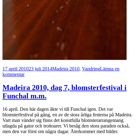
Postat
Kategorier
17 april 2010
23 juli 2014
Madeira 2010
,
Vandring
Lämna en
till
kommentar
Madeira
2010,
Madeira 2010, dag 7, blomsterfestival i
dag
Funchal m.m.
8,
Levada
do
16 april. Den här dagen åkte vi till Funchal igen. Det var
Paúl
blomsterfestival på gång, en av de stora årliga festerna på Madeira.
Vart man vänder sig finns det konstfulla blomsterarrangemang
utlagda på gator och trottoarer. Vi besåg den stora paraden också,
men den var först om några dagar. Återkommer med bilder.