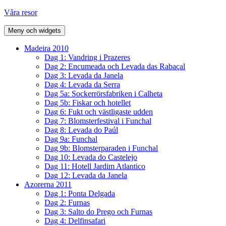
Hoppa
Våra resor
till
innehåll
Meny och widgets
Madeira 2010
Dag 1: Vandring i Prazeres
Dag 2: Encumeada och Levada das Rabaçal
Dag 3: Levada da Janela
Dag 4: Levada da Serra
Dag 5a: Sockerrörsfabriken i Calheta
Dag 5b: Fiskar och hotellet
Dag 6: Fukt och västligaste udden
Dag 7: Blomsterfestival i Funchal
Dag 8: Levada do Paúl
Dag 9a: Funchal
Dag 9b: Blomsterparaden i Funchal
Dag 10: Levada do Castelejo
Dag 11: Hotell Jardim Atlantico
Dag 12: Levada da Janela
Azorerna 2011
Dag 1: Ponta Delgada
Dag 2: Furnas
Dag 3: Salto do Prego och Furnas
Dag 4: Delfinsafari