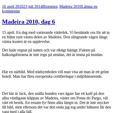
Postat
Kategorier
16 april 2010
23 juli 2014
Blommor
,
Madeira 2010
Lämna en
till
kommentar
Madeira
2010,
Madeira 2010, dag 6
dag
7,
15 april. En dag med varierande väderlek. Vi bestämde oss för att ta
blomsterfestival
en biltur runt västra delen av Madeira. Den slingrande vägen längs
i
västra kusten är en upplevelse.
Funchal
m.m.
Det hade regnat på natten och var riktigt fuktigt. Fukten på
balkongdörrarna är inte regn på utsidan, det är imma på insidan.
Här en närbild. Med trädsymbolen vill man visa att man är ett grönt
hotell. Man har flera europeiska certifieringar i miljöhänseende.
Det här är Jack, den snälla hunden vars ägare har ett kafé på den
allra västligaste klippan av Madeira, väster om Ponta do Pargo, väl
värt ett besök. En ensam fyr finns allra längst ut. Det är inte mycket
till bild, men eftersom det var den enda jag tog under bilturen får den
vara med i alla fall.