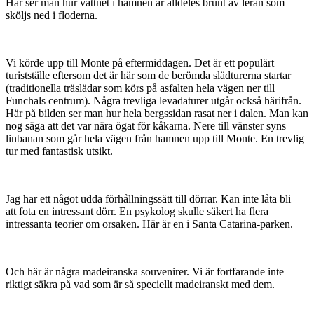
Här ser man hur vattnet i hamnen är alldeles brunt av leran som
sköljs ned i floderna.
Vi körde upp till Monte på eftermiddagen. Det är ett populärt
turistställe eftersom det är här som de berömda slädturerna startar
(traditionella träslädar som körs på asfalten hela vägen ner till
Funchals centrum). Några trevliga levadaturer utgår också härifrån.
Här på bilden ser man hur hela bergssidan rasat ner i dalen. Man kan
nog säga att det var nära ögat för kåkarna. Nere till vänster syns
linbanan som går hela vägen från hamnen upp till Monte. En trevlig
tur med fantastisk utsikt.
Jag har ett något udda förhållningssätt till dörrar. Kan inte låta bli
att fota en intressant dörr. En psykolog skulle säkert ha flera
intressanta teorier om orsaken. Här är en i Santa Catarina-parken.
Och här är några madeiranska souvenirer. Vi är fortfarande inte
riktigt säkra på vad som är så speciellt madeiranskt med dem.