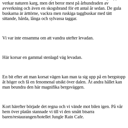
verkar naturen karg, men det beror mest på århundraden av
avverkning och även en skogsbrand för ett antal år sedan. De gula
buskarna är ärttörne, vackra men ruskiga taggbuskar med tätt
sittande, hårda, långa och sylvassa taggar.
Vi var inte ensamma om att vandra utefter levadan.
Här korsar en gammal stenlagd väg levadan.
En bit efter att man korsat vägen kan man ta sig upp på en bergstopp
åt höger och få en fenomenal utsikt över dalen. Åt andra hållet kan
man beundra den här magnifika bergsväggen.
Kort härefter började det regna och vi vände mot bilen igen. På vår
hem över platån stannade vi till vi den smått bisarra
baren/restaurangen/hotellet Jungle Rain Cafe.