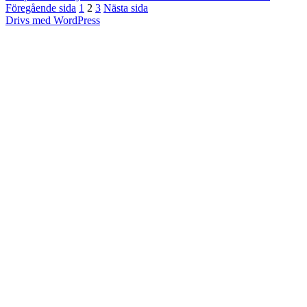
Inläggsnavigering
Sida
Sida
Sida
Madeira
Föregående sida
1
2
3
Nästa sida
2010,
Drivs med WordPress
dag
5b