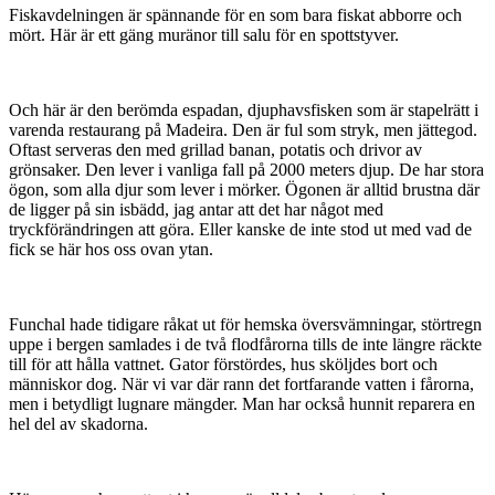
Fiskavdelningen är spännande för en som bara fiskat abborre och
mört. Här är ett gäng muränor till salu för en spottstyver.
Och här är den berömda espadan, djuphavsfisken som är stapelrätt i
varenda restaurang på Madeira. Den är ful som stryk, men jättegod.
Oftast serveras den med grillad banan, potatis och drivor av
grönsaker. Den lever i vanliga fall på 2000 meters djup. De har stora
ögon, som alla djur som lever i mörker. Ögonen är alltid brustna där
de ligger på sin isbädd, jag antar att det har något med
tryckförändringen att göra. Eller kanske de inte stod ut med vad de
fick se här hos oss ovan ytan.
Funchal hade tidigare råkat ut för hemska översvämningar, störtregn
uppe i bergen samlades i de två flodfårorna tills de inte längre räckte
till för att hålla vattnet. Gator förstördes, hus sköljdes bort och
människor dog. När vi var där rann det fortfarande vatten i fårorna,
men i betydligt lugnare mängder. Man har också hunnit reparera en
hel del av skadorna.