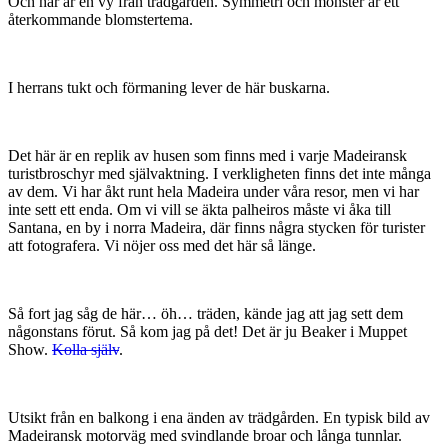
Och här är en vy från trädgården. Symmetri och mönster är ett
återkommande blomstertema.
I herrans tukt och förmaning lever de här buskarna.
Det här är en replik av husen som finns med i varje Madeiransk
turistbroschyr med självaktning. I verkligheten finns det inte många
av dem. Vi har åkt runt hela Madeira under våra resor, men vi har
inte sett ett enda. Om vi vill se äkta palheiros måste vi åka till
Santana, en by i norra Madeira, där finns några stycken för turister
att fotografera. Vi nöjer oss med det här så länge.
Så fort jag såg de här… öh… träden, kände jag att jag sett dem
någonstans förut. Så kom jag på det! Det är ju Beaker i Muppet
Show.
Kolla själv
.
Utsikt från en balkong i ena änden av trädgården. En typisk bild av
Madeiransk motorväg med svindlande broar och långa tunnlar.