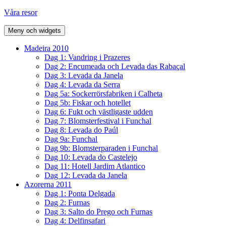
Hoppa
Våra resor
till
innehåll
Meny och widgets
Madeira 2010
Dag 1: Vandring i Prazeres
Dag 2: Encumeada och Levada das Rabaçal
Dag 3: Levada da Janela
Dag 4: Levada da Serra
Dag 5a: Sockerrörsfabriken i Calheta
Dag 5b: Fiskar och hotellet
Dag 6: Fukt och västligaste udden
Dag 7: Blomsterfestival i Funchal
Dag 8: Levada do Paúl
Dag 9a: Funchal
Dag 9b: Blomsterparaden i Funchal
Dag 10: Levada do Castelejo
Dag 11: Hotell Jardim Atlantico
Dag 12: Levada da Janela
Azorerna 2011
Dag 1: Ponta Delgada
Dag 2: Furnas
Dag 3: Salto do Prego och Furnas
Dag 4: Delfinsafari