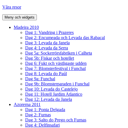
Hoppa
Våra resor
till
innehåll
Meny och widgets
Madeira 2010
Dag 1: Vandring i Prazeres
Dag 2: Encumeada och Levada das Rabaçal
Dag 3: Levada da Janela
Dag 4: Levada da Serra
Dag 5a: Sockerrörsfabriken i Calheta
Dag 5b: Fiskar och hotellet
Dag 6: Fukt och västligaste udden
Dag 7: Blomsterfestival i Funchal
Dag 8: Levada do Paúl
Dag 9a: Funchal
Dag 9b: Blomsterparaden i Funchal
Dag 10: Levada do Castelejo
Dag 11: Hotell Jardim Atlantico
Dag 12: Levada da Janela
Azorerna 2011
Dag 1: Ponta Delgada
Dag 2: Furnas
Dag 3: Salto do Prego och Furnas
Dag 4: Delfinsafari