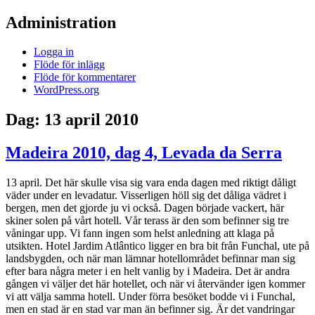
Administration
Logga in
Flöde för inlägg
Flöde för kommentarer
WordPress.org
Dag:
13 april 2010
Madeira 2010, dag 4, Levada da Serra
13 april. Det här skulle visa sig vara enda dagen med riktigt dåligt
väder under en levadatur. Visserligen höll sig det dåliga vädret i
bergen, men det gjorde ju vi också. Dagen började vackert, här
skiner solen på vårt hotell. Vår terass är den som befinner sig tre
våningar upp. Vi fann ingen som helst anledning att klaga på
utsikten. Hotel Jardim Atlântico ligger en bra bit från Funchal, ute på
landsbygden, och när man lämnar hotellområdet befinnar man sig
efter bara några meter i en helt vanlig by i Madeira. Det är andra
gången vi väljer det här hotellet, och när vi återvänder igen kommer
vi att välja samma hotell. Under förra besöket bodde vi i Funchal,
men en stad är en stad var man än befinner sig. Är det vandringar