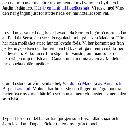
och natur man är ute efter rekommenderar vi varmt en hyrbil och
Jardim Atlântico.
Här är en länk till hotellets sajt.
Vi reste med Ving
den här gången just för att de hade det här hotellet som val.
Levadan vi valde i dag heter Levada da Serra och går på norra sidan
av Paul da Serra, den stora bergsplatån mitt på västra Madeira. Här
har man möjlighet att se hur en levada föds. Vi har kommit ner från
parkeringsplatsen och har en liten bit kvar att gå innan vi når början
på levadan. Vi kommer från stigen till vänster, om man följer den
hela vägen upp till Bica da Cana kan man njuta av en av Madeiras
mest spektakulära utsikter
Gunilla studerar vår levadabibel,
Vandra på Madeira av Anita och
Birger Løvland
. Molnen har hopat sig och ligger nu några hundra
meter över oss, men härifrån ser man att nere vid kusten skiner solen
som bäst.
Typiskt för området här är trädljungen som förvandlar stigar och
även levadan i långa sträckor till en dovt grön tunnel.