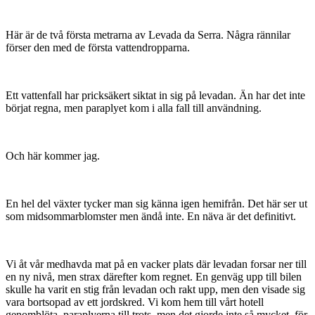
Här är de två första metrarna av Levada da Serra. Några rännilar
förser den med de första vattendropparna.
Ett vattenfall har pricksäkert siktat in sig på levadan. Än har det inte
börjat regna, men paraplyet kom i alla fall till användning.
Och här kommer jag.
En hel del växter tycker man sig känna igen hemifrån. Det här ser ut
som midsommarblomster men ändå inte. En näva är det definitivt.
Vi åt vår medhavda mat på en vacker plats där levadan forsar ner till
en ny nivå, men strax därefter kom regnet. En genväg upp till bilen
skulle ha varit en stig från levadan och rakt upp, men den visade sig
vara bortsopad av ett jordskred. Vi kom hem till vårt hotell
genomblöta, paraplyerna till trots, men det gjorde inte så mycket, för