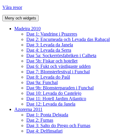
Hoppa
Våra resor
till
innehåll
Meny och widgets
Madeira 2010
Dag 1: Vandring i Prazeres
Dag 2: Encumeada och Levada das Rabaçal
Dag 3: Levada da Janela
Dag 4: Levada da Serra
Dag 5a: Sockerrörsfabriken i Calheta
Dag 5b: Fiskar och hotellet
Dag 6: Fukt och västligaste udden
Dag 7: Blomsterfestival i Funchal
Dag 8: Levada do Paúl
Dag 9a: Funchal
Dag 9b: Blomsterparaden i Funchal
Dag 10: Levada do Castelejo
Dag 11: Hotell Jardim Atlantico
Dag 12: Levada da Janela
Azorerna 2011
Dag 1: Ponta Delgada
Dag 2: Furnas
Dag 3: Salto do Prego och Furnas
Dag 4: Delfinsafari