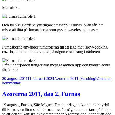
Mer utsikt.
Och till sist gjorde vi ytterligare ett stopp i Furnas. Man får inte
missa att titta på fumarolerna som pyser svavelosande gaser.
Furnasborna använder fumarolerna till att laga mat, slow-cooking
cozido, som man kan avnjuta på någon restaurang i närheten.
Från underjorden tränger alla möjliga ämnen upp och bildar vackra
färgkartor.
Postat
Kategorier
20 augusti 2011
11 februari 2024
Azorerna 2011
,
Vandring
Lämna en
till
kommentar
Azorerna
2011,
Azorerna 2011, dag 2, Furnas
dag
3,
19 augusti, Furnas, São Miguel. Den här dagen åkte vi i vår hyrbil
Salto
till Furnas, en liten stad där man mer än någon annanstans på ön kan
do
se att den vulkaniska aktiviteten under Azorerna är allt annat än död.