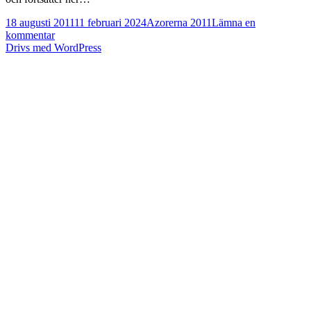
Postat
Kategorier
18 augusti 2011
11 februari 2024
Azorerna 2011
Lämna en
till
kommentar
Azorerna
Drivs med WordPress
2011,
dag
1,
Ponta
Delgada