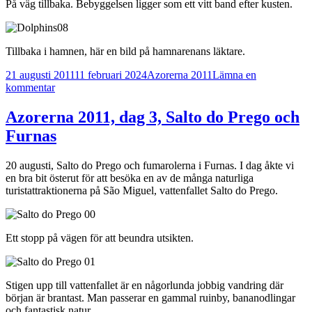
På väg tillbaka. Bebyggelsen ligger som ett vitt band efter kusten.
Tillbaka i hamnen, här en bild på hamnarenans läktare.
Postat
Kategorier
21 augusti 2011
11 februari 2024
Azorerna 2011
Lämna en
till
kommentar
Azorerna
2011,
Azorerna 2011, dag 3, Salto do Prego och
dag
Furnas
4,
delfinsafari
20 augusti, Salto do Prego och fumarolerna i Furnas. I dag åkte vi
en bra bit österut för att besöka en av de många naturliga
turistattraktionerna på São Miguel, vattenfallet Salto do Prego.
Ett stopp på vägen för att beundra utsikten.
Stigen upp till vattenfallet är en någorlunda jobbig vandring där
början är brantast. Man passerar en gammal ruinby, bananodlingar
och fantastisk natur.