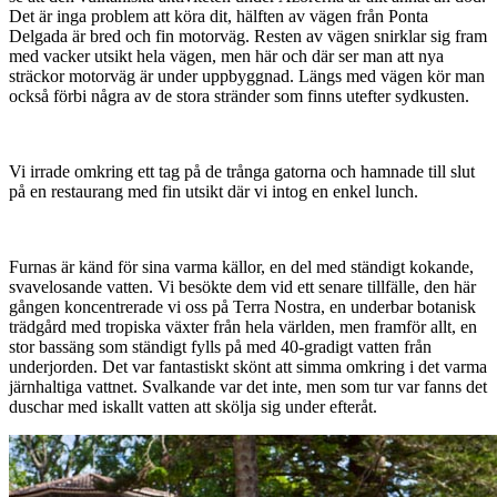
Prego
Det är inga problem att köra dit, hälften av vägen från Ponta
och
Delgada är bred och fin motorväg. Resten av vägen snirklar sig fram
Furnas
med vacker utsikt hela vägen, men här och där ser man att nya
sträckor motorväg är under uppbyggnad. Längs med vägen kör man
också förbi några av de stora stränder som finns utefter sydkusten.
Vi irrade omkring ett tag på de trånga gatorna och hamnade till slut
på en restaurang med fin utsikt där vi intog en enkel lunch.
Furnas är känd för sina varma källor, en del med ständigt kokande,
svavelosande vatten. Vi besökte dem vid ett senare tillfälle, den här
gången koncentrerade vi oss på Terra Nostra, en underbar botanisk
trädgård med tropiska växter från hela världen, men framför allt, en
stor bassäng som ständigt fylls på med 40-gradigt vatten från
underjorden. Det var fantastiskt skönt att simma omkring i det varma
järnhaltiga vattnet. Svalkande var det inte, men som tur var fanns det
duschar med iskallt vatten att skölja sig under efteråt.