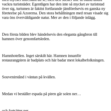
vackra turiststäder. Egentligen har den inte så mycket av turiststad
över sig, turismen är faktist fortfarande jämförelsevis en ganska ny
företeelse på Azorerna. Den stora behållningen med resan visade sig
vara öns överväldigande natur. Mer av den i följande inlägg.
Den första bilden blev händelsevis den eleganta gångbron till
hamnen över genomfartsleden.
Hamnhotellen. Inget särskilt här. Hamnen innanför
restaurangpiren är badplats och här badar mest lokalbefolkningen.
Souvenirstånd i väntan på kvällen.
Medan vi beställer espada på piren går solen ner…
och fortsätter ner…