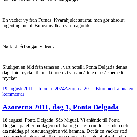
En vacker vy från Furnas. Kvarnhjulet snurrar, men gör absolut
ingenting annat. Bougainvillean var magnifik.
Närbild på bougainvillean.
Slutligen en bild från terassen i vårt hotell i Ponta Delgada denna
dag. Inte mycket till utsikt, men vi var ändå inte där så speciellt
mycket.
Postat
Kategorier
19 augusti 2011
11 februari 2024
Azorerna 2011
,
Blommor
Lämna en
till
kommentar
Azorerna
2011,
Azorerna 2011, dag 1, Ponta Delgada
dag
2,
18 augusti, Ponta Delgada, São Miguel. Vi anlände till Ponta
Furnas
Delgada på eftermiddagen och hann gå några rundor i staden och
äta middag på restaurangpiren vid hamnen. Det är en vacker stad
med mycket intressant att se, men den sticker inte ut bland andra