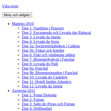
Hoppa
Våra resor
till
innehåll
Meny och widgets
Madeira 2010
Dag 1: Vandring i Prazeres
Dag 2: Encumeada och Levada das Rabaçal
Dag 3: Levada da Janela
Dag 4: Levada da Serra
Dag 5a: Sockerrörsfabriken i Calheta
Dag 5b: Fiskar och hotellet
Dag 6: Fukt och västligaste udden
Dag 7: Blomsterfestival i Funchal
Dag 8: Levada do Paúl
Dag 9a: Funchal
Dag 9b: Blomsterparaden i Funchal
Dag 10: Levada do Castelejo
Dag 11: Hotell Jardim Atlantico
Dag 12: Levada da Janela
Azorerna 2011
Dag 1: Ponta Delgada
Dag 2: Furnas
Dag 3: Salto do Prego och Furnas
Dag 4: Delfinsafari