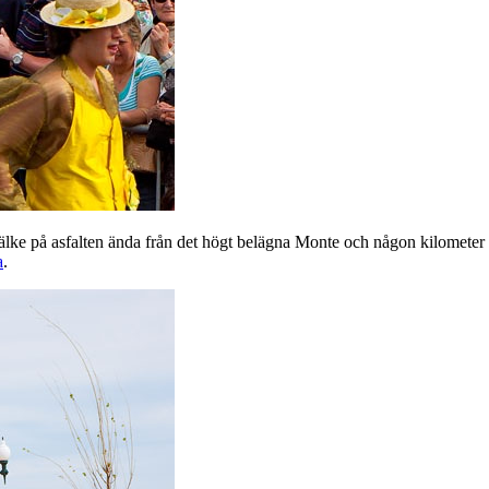
r kälke på asfalten ända från det högt belägna Monte och någon kilomete
a
.