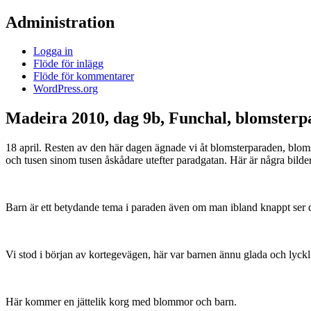
Administration
Logga in
Flöde för inlägg
Flöde för kommentarer
WordPress.org
Madeira 2010, dag 9b, Funchal, blomster
18 april. Resten av den här dagen ägnade vi åt blomsterparaden, blom
och tusen sinom tusen åskådare utefter paradgatan. Här är några bilder 
Barn är ett betydande tema i paraden även om man ibland knappt ser d
Vi stod i början av kortegevägen, här var barnen ännu glada och lyckl
Här kommer en jättelik korg med blommor och barn.