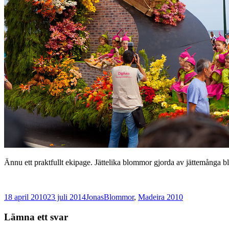
Ännu ett praktfullt ekipage. Jättelika blommor gjorda av jättemånga 
Postat
Författare
Kategorier
18 april 2010
23 juli 2014
Jonas
Blommor
,
Madeira 2010
Lämna ett svar