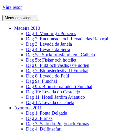
Hoppa
Våra resor
till
innehåll
Meny och widgets
Madeira 2010
Dag 1: Vandring i Prazeres
Dag 2: Encumeada och Levada das Rabaçal
Dag 3: Levada da Janela
Dag 4: Levada da Serra
Dag 5a: Sockerrörsfabriken i Calheta
Dag 5b: Fiskar och hotellet
Dag 6: Fukt och västligaste udden
Dag 7: Blomsterfestival i Funchal
Dag 8: Levada do Paúl
Dag 9a: Funchal
Dag 9b: Blomsterparaden i Funchal
Dag 10: Levada do Castelejo
Dag 11: Hotell Jardim Atlantico
Dag 12: Levada da Janela
Azorerna 2011
Dag 1: Ponta Delgada
Dag 2: Furnas
Dag 3: Salto do Prego och Furnas
Dag 4: Delfinsafari